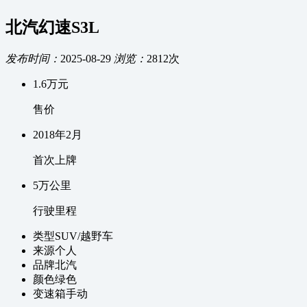
北汽幻速S3L
发布时间：
2025-08-29
浏览：
2812次
1.6
万元
售价
2018
年
2
月
首次上牌
5万
公里
行驶里程
类型
SUV/越野车
来源
个人
品牌
北汽
颜色
绿色
变速箱
手动