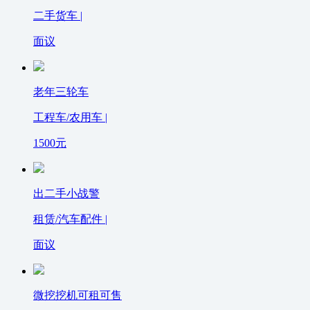
二手货车 |
面议
老年三轮车
工程车/农用车 |
1500
元
出二手小战警
租赁/汽车配件 |
面议
微挖挖机可租可售