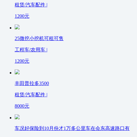
租赁/汽车配件 |
1200
元
25微挖小挖机可租可售
工程车/农用车 |
1200
元
丰田普拉多3500
租赁/汽车配件 |
8000
元
车况好保险到10月份才1万多公里车在会东高速路口有