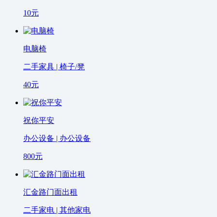
10
元
电脑椅
二手家具 | 椅子/凳
40
元
祝你平安
办公设备 | 办公设备
800
元
汇金路门面出租
二手家电 | 其他家电