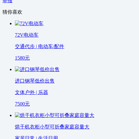
举报
猜你喜欢
72V电动车
交通代步 | 电动车/配件
1580
元
进口钢琴低价出售
文体户外 | 乐器
7500
元
烘干机衣柜小型可折叠家庭容量大
家居日常 | 生活日用