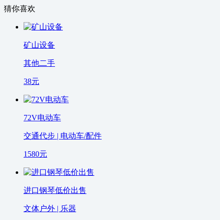
猜你喜欢
矿山设备
其他二手
38
元
72V电动车
交通代步 | 电动车/配件
1580
元
进口钢琴低价出售
文体户外 | 乐器