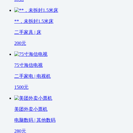
**，未拆封1.5米床
二手家具 | 床
200
元
75寸海信电视
二手家电 | 电视机
1500
元
美团外卖小票机
电脑数码 | 其他数码
280
元