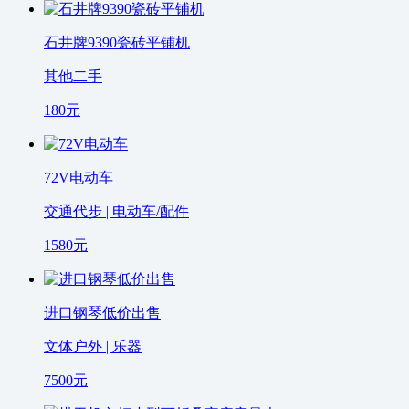
石井牌9390瓷砖平铺机
其他二手
180
元
72V电动车
交通代步 | 电动车/配件
1580
元
进口钢琴低价出售
文体户外 | 乐器
7500
元