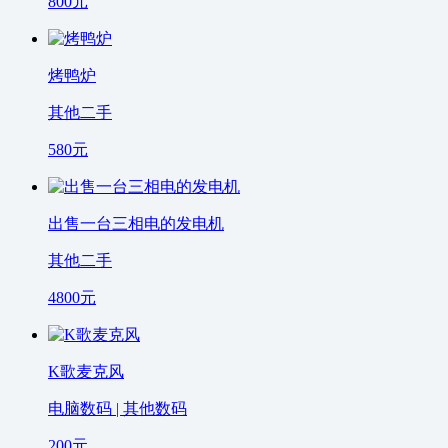
800
元
烤鸭炉
其他二手
580
元
出售一台三相电的发电机
其他二手
4800
元
K歌麦克风
电脑数码 | 其他数码
200
元