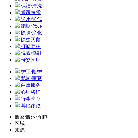
保洁/清洗
搬家拉货
送水/送气
跑腿/代办
除味/净化
除虫灭鼠
打蜡养护
洗衣/修鞋
母婴护理
护工/陪护
私厨/家宴
白事服务
心理咨询
行李寄存
其他家政
搬家/搬运/拆卸
区域
来源