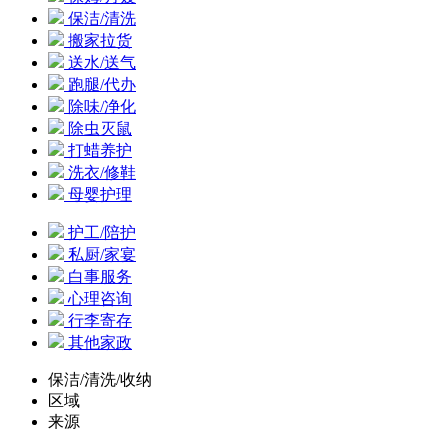
保洁/清洗
搬家拉货
送水/送气
跑腿/代办
除味/净化
除虫灭鼠
打蜡养护
洗衣/修鞋
母婴护理
护工/陪护
私厨/家宴
白事服务
心理咨询
行李寄存
其他家政
保洁/清洗/收纳
区域
来源