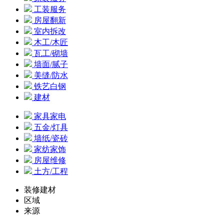
工装服务
房屋翻新
室内拆改
木工/木匠
瓦工/砌墙
墙面/腻子
美缝/防水
铁艺白钢
建材
家具家电
五金/灯具
墙纸/瓷砖
家纺家饰
房屋维修
土方/工程
装修建材
区域
来源