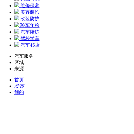
维修保养
美容装饰
改装防护
验车年检
汽车陪练
驾校学车
汽车4S店
汽车服务
区域
来源
首页
发布
我的